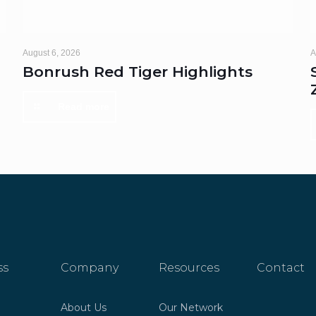
August 6, 2026
A
Bonrush Red Tiger Highlights
Read more
ss
Company
Resources
Contact
About Us
Our Network