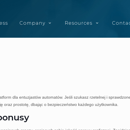
ess
Company
Resources
Conta
tform dla entuzjastów automatów. Jeśli szukasz rzetelnej i sprawdzone
ję oraz prostotę, dbając o bezpieczeństwo każdego użytkownika.
 bonusy