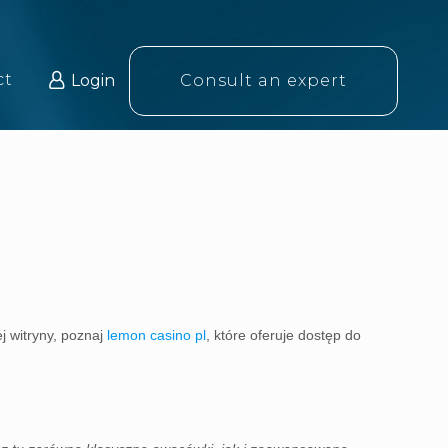
ct
Login
Consult an expert
j witryny, poznaj
lemon casino pl
, które oferuje dostęp do