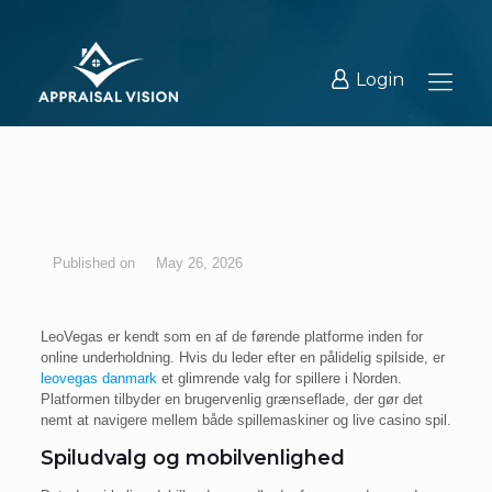
Login
May 26, 2026
LeoVegas er kendt som en af de førende platforme inden for
online underholdning. Hvis du leder efter en pålidelig spilside, er
leovegas danmark
et glimrende valg for spillere i Norden.
Platformen tilbyder en brugervenlig grænseflade, der gør det
nemt at navigere mellem både spillemaskiner og live casino spil.
Spiludvalg og mobilvenlighed