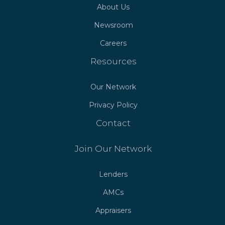
About Us
Newsroom
Careers
Resources
Our Network
Privacy Policy
Contact
Join Our Network
Lenders
AMCs
Appraisers