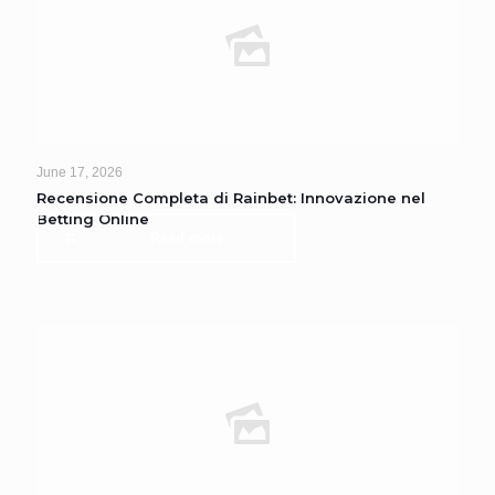
June 17, 2026
Recensione Completa di Rainbet: Innovazione nel
Betting Online
Read more