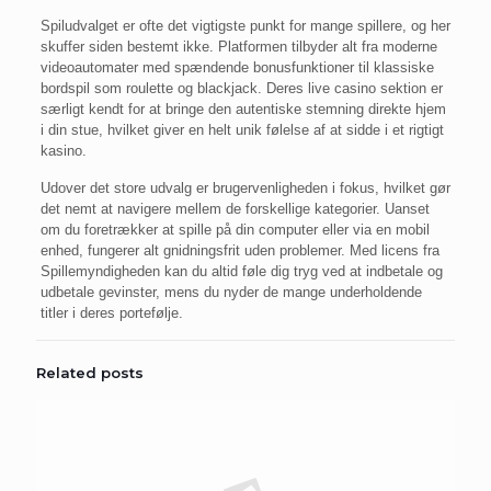
Spiludvalget er ofte det vigtigste punkt for mange spillere, og her
skuffer siden bestemt ikke. Platformen tilbyder alt fra moderne
videoautomater med spændende bonusfunktioner til klassiske
bordspil som roulette og blackjack. Deres live casino sektion er
særligt kendt for at bringe den autentiske stemning direkte hjem
i din stue, hvilket giver en helt unik følelse af at sidde i et rigtigt
kasino.
Udover det store udvalg er brugervenligheden i fokus, hvilket gør
det nemt at navigere mellem de forskellige kategorier. Uanset
om du foretrækker at spille på din computer eller via en mobil
enhed, fungerer alt gnidningsfrit uden problemer. Med licens fra
Spillemyndigheden kan du altid føle dig tryg ved at indbetale og
udbetale gevinster, mens du nyder de mange underholdende
titler i deres portefølje.
Related posts