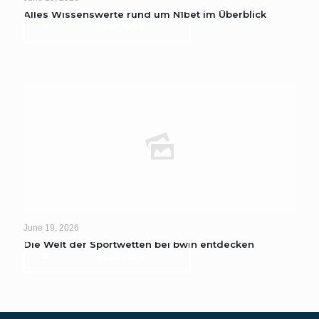
Alles Wissenswerte rund um N1bet im Überblick
Read more
June 19, 2026
Die Welt der Sportwetten bei bwin entdecken
Read more