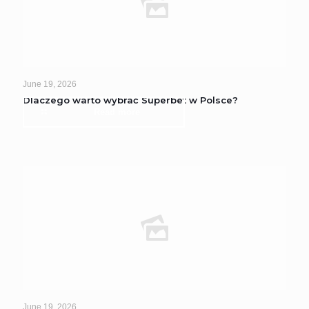
June 19, 2026
Dlaczego warto wybrać Superbet w Polsce?
Read more
June 19, 2026