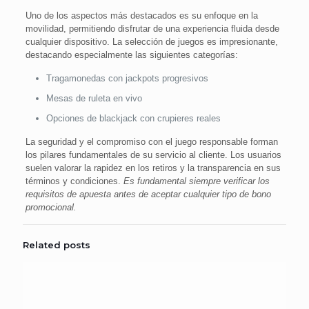
Uno de los aspectos más destacados es su enfoque en la
movilidad, permitiendo disfrutar de una experiencia fluida desde
cualquier dispositivo. La selección de juegos es impresionante,
destacando especialmente las siguientes categorías:
Tragamonedas con jackpots progresivos
Mesas de ruleta en vivo
Opciones de blackjack con crupieres reales
La seguridad y el compromiso con el juego responsable forman
los pilares fundamentales de su servicio al cliente. Los usuarios
suelen valorar la rapidez en los retiros y la transparencia en sus
términos y condiciones.
Es fundamental siempre verificar los
requisitos de apuesta antes de aceptar cualquier tipo de bono
promocional.
Related posts