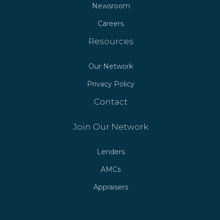
Newsroom
Careers
Resources
Our Network
Privacy Policy
Contact
Join Our Network
Lenders
AMCs
Appraisers