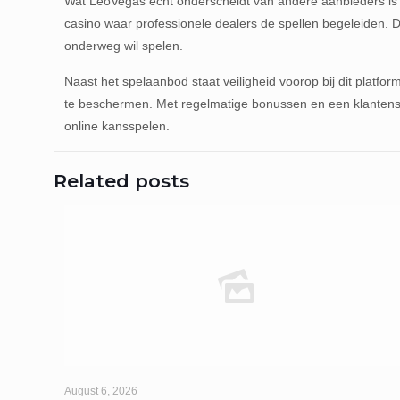
Wat LeoVegas echt onderscheidt van andere aanbieders is de
casino waar professionele dealers de spellen begeleiden. D
onderweg wil spelen.
Naast het spelaanbod staat veiligheid voorop bij dit plat
te beschermen. Met regelmatige bonussen en een klantenserv
online kansspelen.
Related posts
August 6, 2026