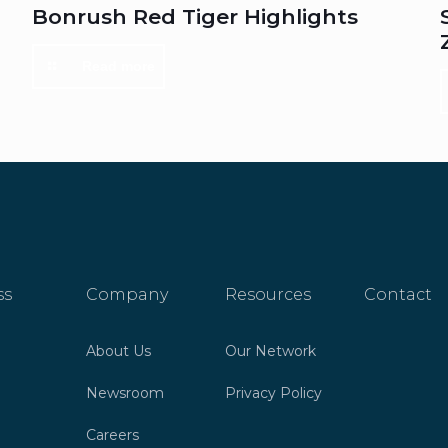
Bonrush Red Tiger Highlights
Read more
ss
Company
Resources
Contact
About Us
Our Network
Newsroom
Privacy Policy
Careers