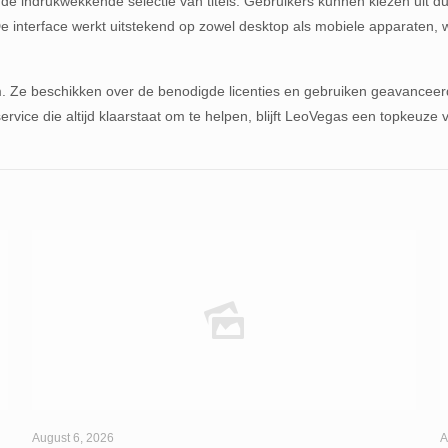
 indrukwekkende selectie van titels. Gebruikers kunnen kiezen uit duize
e interface werkt uitstekend op zowel desktop als mobiele apparaten, w
form. Ze beschikken over de benodigde licenties en gebruiken geavance
ice die altijd klaarstaat om te helpen, blijft LeoVegas een topkeuze 
August 6, 2026
A