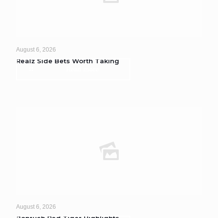
August 6, 2026
Realz Side Bets Worth Taking
Read more
August 6, 2026