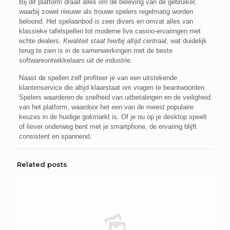
Bij dit platform draait alles om de beleving van de gebruiker,
waarbij zowel nieuwe als trouwe spelers regelmatig worden
beloond. Het spelaanbod is zeer divers en omvat alles van
klassieke tafelspellen tot moderne live casino-ervaringen met
echte dealers.
Kwaliteit staat hierbij altijd centraal
, wat duidelijk
terug te zien is in de samenwerkingen met de beste
softwareontwikkelaars uit de industrie.
Naast de spellen zelf profiteer je van een uitstekende
klantenservice die altijd klaarstaat om vragen te beantwoorden.
Spelers waarderen de snelheid van uitbetalingen en de veiligheid
van het platform, waardoor het een van de meest populaire
keuzes in de huidige gokmarkt is. Of je nu op je desktop speelt
of liever onderweg bent met je smartphone, de ervaring blijft
consistent en spannend.
Related posts