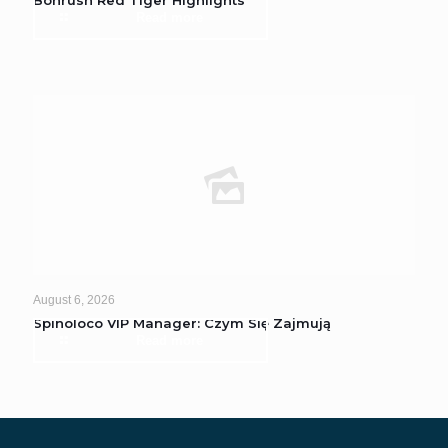
Bonrush Red Tiger Highlights
Read more
August 6, 2026
Spinoloco VIP Manager: Czym Się Zajmują
Read more