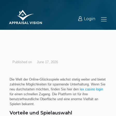
Login
June 17, 2026
Die Welt der Online-Glücksspiele wächst stetig weiter und bietet
zahlreiche Möglichkeiten für spannende Unterhaltung. Wenn Sie
neu durchstarten möchten, finden Sie hier den
lex casino login
für einen schnellen Zugang. Die Plattform ist für ihre
benutzerfreundliche Oberfläche und eine enorme Vielfalt an
Spielen bekannt.
Vorteile und Spielauswahl