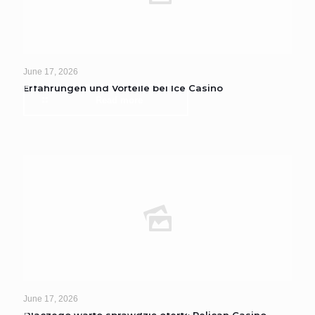
June 17, 2026
Erfahrungen und Vorteile bei Ice Casino
Read more
June 17, 2026