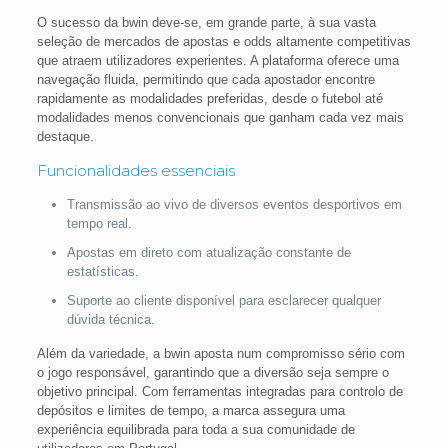
O sucesso da bwin deve-se, em grande parte, à sua vasta
seleção de mercados de apostas e odds altamente competitivas
que atraem utilizadores experientes. A plataforma oferece uma
navegação fluida, permitindo que cada apostador encontre
rapidamente as modalidades preferidas, desde o futebol até
modalidades menos convencionais que ganham cada vez mais
destaque.
Funcionalidades essenciais
Transmissão ao vivo de diversos eventos desportivos em
tempo real.
Apostas em direto com atualização constante de
estatísticas.
Suporte ao cliente disponível para esclarecer qualquer
dúvida técnica.
Além da variedade, a bwin aposta num compromisso sério com
o jogo responsável, garantindo que a diversão seja sempre o
objetivo principal. Com ferramentas integradas para controlo de
depósitos e limites de tempo, a marca assegura uma
experiência equilibrada para toda a sua comunidade de