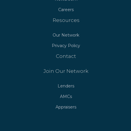
Careers
Resources
Our Network
Privacy Policy
Contact
Join Our Network
Lenders
AMCs
Appraisers