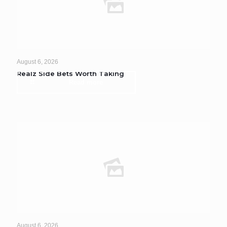
August 6, 2026
Realz Side Bets Worth Taking
Read more
August 6, 2026