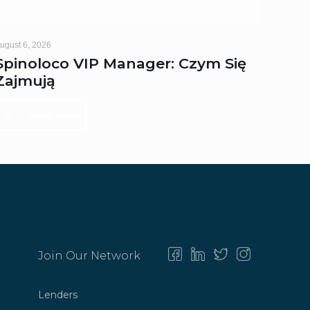
ugust 6, 2026
Spinoloco VIP Manager: Czym Się
Zajmują
Read more
Join Our Network
Lenders