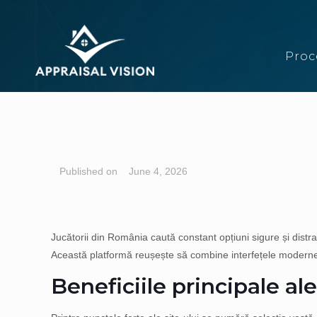
Proc
June 4, 2026
Jucătorii din România caută constant opțiuni sigure și distra
Această platformă reușește să combine interfețele moderne cu
Beneficiile principale al