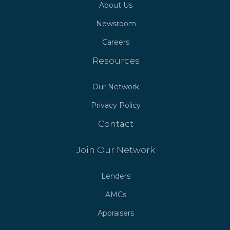
About Us
Newsroom
Careers
Resources
Our Network
Privacy Policy
Contact
Join Our Network
Lenders
AMCs
Appraisers