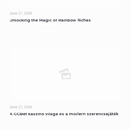
June 17, 2026
Unlocking the Magic of Rainbow Riches
Read more
June 17, 2026
A GGBet kaszinó világa és a modern szerencsejáték
Read more