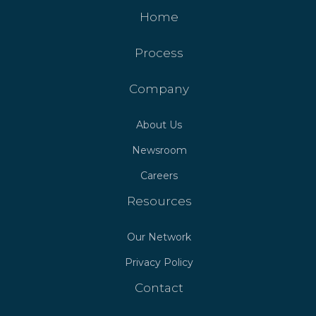
Home
Process
Company
About Us
Newsroom
Careers
Resources
Our Network
Privacy Policy
Contact