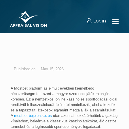
Login
May 15, 2026
A Mostbet platform az elmúlt években kiemelkedő
népszerűségre tett szert a magyar szerencsejáték-rajongók
körében. Ez a nemzetközi online kaszinó és sportfogadási oldal
rendkívül felhasználóbarát felülettel rendelkezik, ahol a kezdők
és a tapasztalt játékosok egyaránt megtalálják a számításukat.
A
mostbet bejelentkezés
után azonnal hozzáférhetünk a gazdag
kínálathoz, beleértve a klasszikus kaszinójátékokat, élő osztós
termeket és a legfrissebb sportesemények fogadásait.