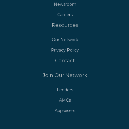
Newsroom
Careers
Resources
Our Network
Privacy Policy
Contact
Join Our Network
Lenders
AMCs
Appraisers