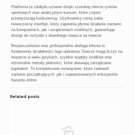
Platforma ta zdobyła uznanie dzięki szerokiej ofercie rynków
sportowych oraz atrakcyjnym kursom, które często
przewyższają konkurencję. Użytkownicy cenią sobie
nowoczesny interfejs, który zapewnia płynne działanie zarówno
na komputerach, jak i urządzeniach mobilnych, gwarantując
dostęp do rozrywki z dowolnego miejsca na świecie.
Bezpieczeństwo oraz profesjonalna obsługa klienta to
fundamenty działalności tego operatora. Gracze mogą liczyć na
wsparcie w wielu językach, szybkie wypłaty środków oraz
różnorodne metody płatności, które ułatwiają zarządzanie
kapitałem. To kompleksowe rozwiązanie, które zadowoli
zarówno początkujących, jak i zaawansowanych entuzjastów
hazardu online.
Related posts