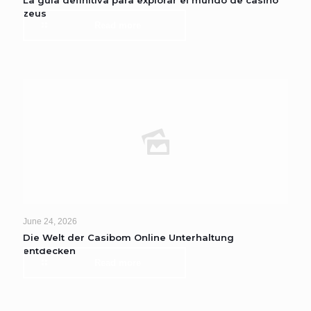
La guia definitiva para explorar el mundo de casino
zeus
Read more
June 24, 2026
Die Welt der Casibom Online Unterhaltung
entdecken
Read more