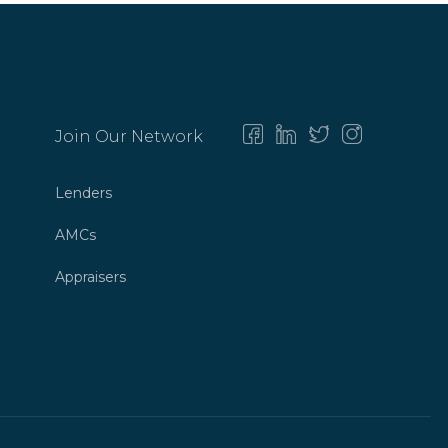
Join Our Network
Lenders
AMCs
Appraisers
formation has become more
on, connecting individuals and
egular part of daily life, creating
fy is a platform designed to meet