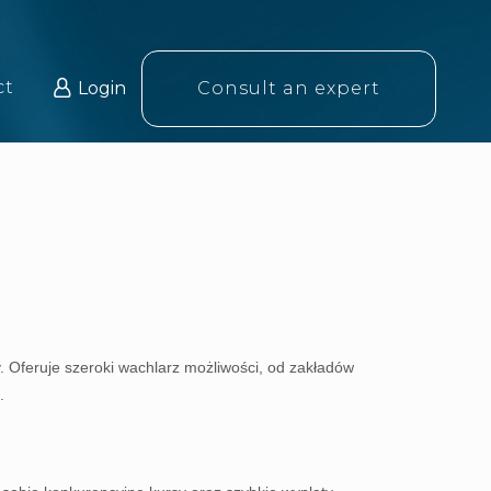
ct
Login
Consult an expert
. Oferuje szeroki wachlarz możliwości, od zakładów
.