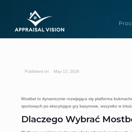
Proc
May 13, 2026
Mostbet to dynamicznie rozwijająca się platforma bukmache
sportowych po ekscytujące gry kasynowe, wszystko w intui
Dlaczego Wybrać Mostb