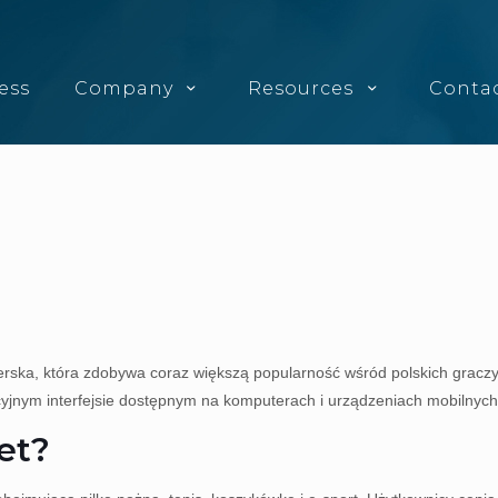
ess
Company
Resources
Conta
rska, która zdobywa coraz większą popularność wśród polskich graczy
cyjnym interfejsie dostępnym na komputerach i urządzeniach mobilnych
et?