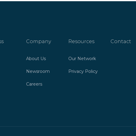
ss
Company
Resources
Contact
About Us
Our Network
Newsroom
Privacy Policy
Careers
 influence the way people communicate, access to reliable in
 calls remain one of the most widely used forms of communicati
nt regions and industries. However, unfamiliar numbers are now a r
users better understand who may be trying to contact them. Call