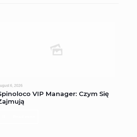
ugust 6, 2026
Spinoloco VIP Manager: Czym Się
Zajmują
Read more