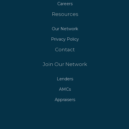
Careers
Resources
Our Network
Privacy Policy
Contact
Join Our Network
Lenders
AMCs
Appraisers
As technology continues to influence the way people