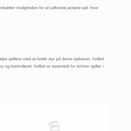
værdsætter muligheden for at udforske
jackpot-spil
, hvor
hjælpe spillere med at holde styr på deres spilvaner, hvilket
 og kontrolleret, hvilket er essentielt for enhver spiller i