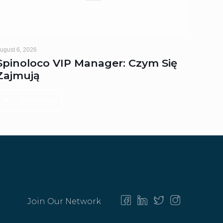
ugust 6, 2026
Spinoloco VIP Manager: Czym Się
Zajmują
Read more
Join Our Network