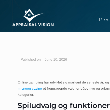
Proc
June 10, 2026
Online gambling har udviklet sig markant de seneste år, og 
mrgreen casino
et fremragende valg for både nye og erfarne
kategorier.
Spiludvalg og funktioner