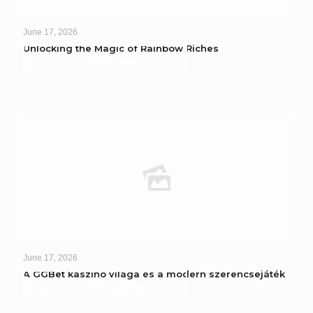
June 17, 2026
Unlocking the Magic of Rainbow Riches
Read more
June 17, 2026
A GGBet kaszinó világa és a modern szerencsejáték
Read more