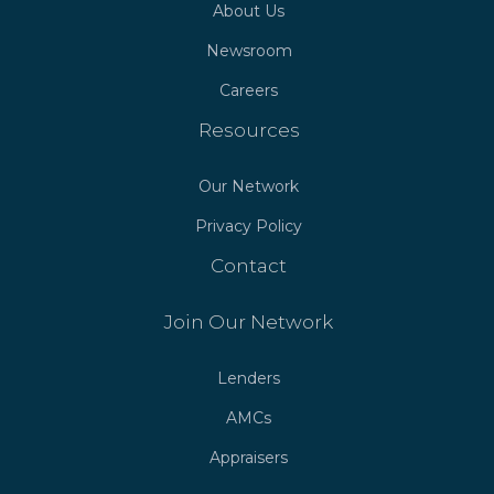
About Us
Newsroom
Careers
Resources
Our Network
Privacy Policy
Contact
Join Our Network
Lenders
AMCs
Appraisers