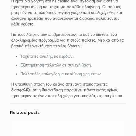
Η εμπειρία χρήστη στο n1 casino είναι σχεδιασμένη ώστε να
προσφέρει άνεση και ταχύτητα σε κάθε πλοήγηση. Οι παίκτες
μπορούν να απολαύσουν
μεγάλη γκάμα από κουλοχέρηδες
και
ζωντανά τραπέζια που ανανεώνονται διαρκώς, καλύπτοντας
κάθε γούστο.
Για τους λάτρεις των επιβραβεύσεων, το καζίνο διαθέτει ένα
ολοκληρωμένο πρόγραμμα για πιστούς παίκτες. Μερικά από τα
βασικά πλεονεκτήματα περιλαμβάνουν:
Ταχύτατες αναλήψεις κερδών.
Εξυπηρέτηση πελατών σε συνεχή βάση.
Πολλαπλές επιλογές για κατάθεση χρημάτων.
Η υπεύθυνη στάση του καζίνο απέναντι στους παίκτες
διασφαλίζει ότι η διασκέδαση παραμένει πάντα εντός ορίων,
προσφέροντας έναν ασφαλή χώρο για τους λάτρεις του ρίσκου.
Related posts