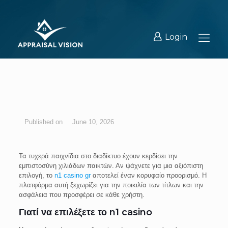
Login
June 10, 2026
Τα τυχερά παιχνίδια στο διαδίκτυο έχουν κερδίσει την
εμπιστοσύνη χιλιάδων παικτών. Αν ψάχνετε για μια αξιόπιστη
επιλογή, το
n1 casino gr
αποτελεί έναν κορυφαίο προορισμό. Η
πλατφόρμα αυτή ξεχωρίζει για την ποικιλία των τίτλων και την
ασφάλεια που προσφέρει σε κάθε χρήστη.
Γιατί να επιλέξετε το n1 casino