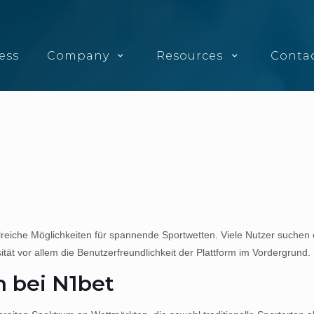
ess
Company
Resources
Conta
lreiche Möglichkeiten für spannende Sportwetten. Viele Nutzer suchen 
ät vor allem die Benutzerfreundlichkeit der Plattform im Vordergrund.
n bei N1bet