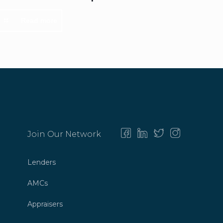
Read more
Join Our Network
Lenders
AMCs
Appraisers