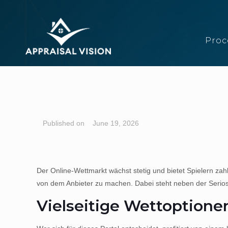
Proc
June 19, 2026
Der Online-Wettmarkt wächst stetig und bietet Spielern zah
von dem Anbieter zu machen. Dabei steht neben der Seriosit
Vielseitige Wettoptione