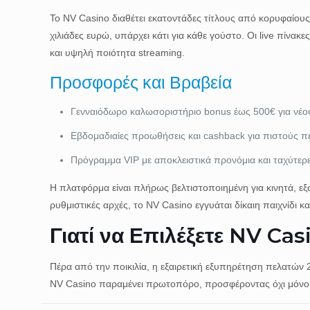
Το NV Casino διαθέτει εκατοντάδες τίτλους από κορυφαίου
χιλιάδες ευρώ, υπάρχει κάτι για κάθε γούστο. Οι live πίνα
και υψηλή ποιότητα streaming.
Προσφορές και Βραβεία
Γενναιόδωρο καλωσοριστήριο bonus έως 500€ για νέου
Εβδομαδιαίες προωθήσεις και cashback για πιστούς π
Πρόγραμμα VIP με αποκλειστικά προνόμια και ταχύτερε
Η πλατφόρμα είναι πλήρως βελτιστοποιημένη για κινητά, ε
ρυθμιστικές αρχές, το NV Casino εγγυάται δίκαιη παιχνίδι 
Γιατί να Επιλέξετε NV Cas
Πέρα από την ποικιλία, η εξαιρετική εξυπηρέτηση πελατών 
NV Casino παραμένει πρωτοπόρο, προσφέροντας όχι μόνο τύ