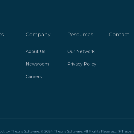
ss
Company
Resources
Contact
About Us
Our Network
Newsroom
Privacy Policy
Careers
 influence the way people communicate, access to reliable in
 calls remain one of the most widely used forms of communicati
nt regions and industries. However, unfamiliar numbers are now a r
users better understand who may be trying to contact them. Call
duct by Theoris Software. © 2024 Theoris Software. All Rights Reserved. ® Tradem