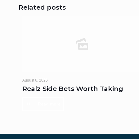
Related posts
August 6, 2026
Realz Side Bets Worth Taking
Read more