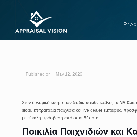
Proc
May 12, 2026
Στον δυναμικό κόσμο των διαδικτυακών καζίνο, το
NV Casi
slots, επιτραπέζια παιχνίδια και live dealer εμπειρίες, πρ
με εύκολη πρόσβαση από οπουδήποτε.
Ποικιλία Παιχνιδιών και Κ