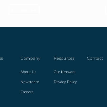
Read more
ss
Company
Resources
Contact
About Us
Our Network
Newsroom
Privacy Policy
Careers