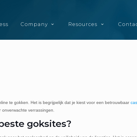
ess
Company
Resources
Conta
line te gokken. Het is begrijpelijk dat je kiest voor een betrouwbaar
cas
er onverwachte verrassingen.
beste goksites?