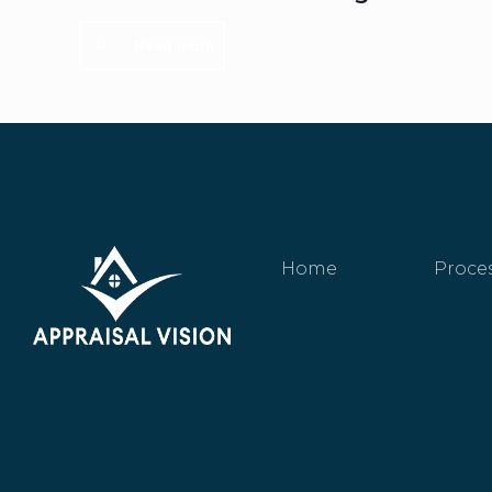
Read more
Home
Proce