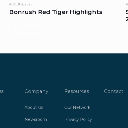
August 6, 2026
A
Bonrush Red Tiger Highlights
Read more
ss
Company
Resources
Contact
About Us
Our Network
Newsroom
Privacy Policy