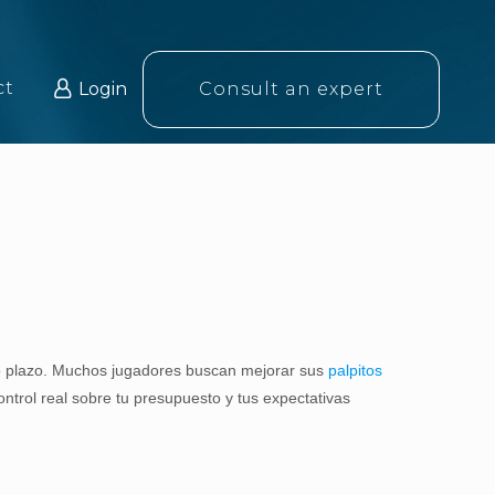
ct
Login
Consult an expert
go plazo. Muchos jugadores buscan mejorar sus
palpitos
ontrol real sobre tu presupuesto y tus expectativas