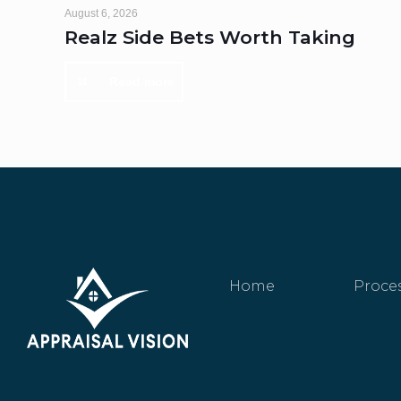
August 6, 2026
Realz Side Bets Worth Taking
Read more
Home
Proce