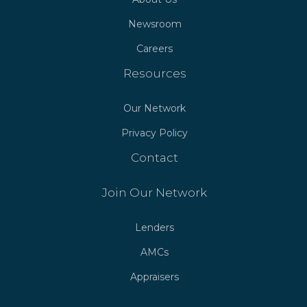
Newsroom
Careers
Resources
Our Network
Privacy Policy
Contact
Join Our Network
Lenders
AMCs
Appraisers