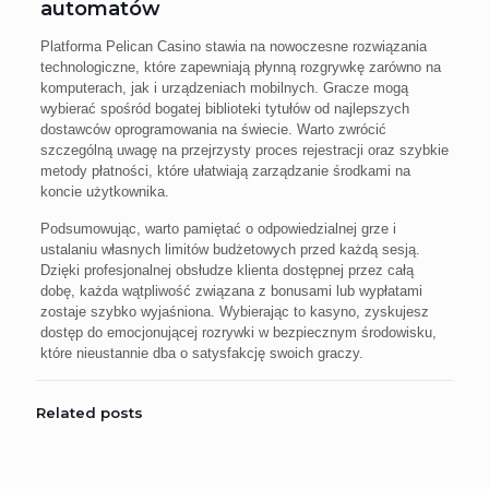
automatów
Platforma Pelican Casino stawia na nowoczesne rozwiązania
technologiczne, które zapewniają płynną rozgrywkę zarówno na
komputerach, jak i urządzeniach mobilnych. Gracze mogą
wybierać spośród bogatej biblioteki tytułów od najlepszych
dostawców oprogramowania na świecie. Warto zwrócić
szczególną uwagę na przejrzysty proces rejestracji oraz szybkie
metody płatności, które ułatwiają zarządzanie środkami na
koncie użytkownika.
Podsumowując, warto pamiętać o odpowiedzialnej grze i
ustalaniu własnych limitów budżetowych przed każdą sesją.
Dzięki profesjonalnej obsłudze klienta dostępnej przez całą
dobę, każda wątpliwość związana z bonusami lub wypłatami
zostaje szybko wyjaśniona. Wybierając to kasyno, zyskujesz
dostęp do emocjonującej rozrywki w bezpiecznym środowisku,
które nieustannie dba o satysfakcję swoich graczy.
Related posts