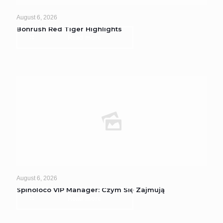
August 6, 2026
Bonrush Red Tiger Highlights
Read more
August 6, 2026
Spinoloco VIP Manager: Czym Się Zajmują
Read more