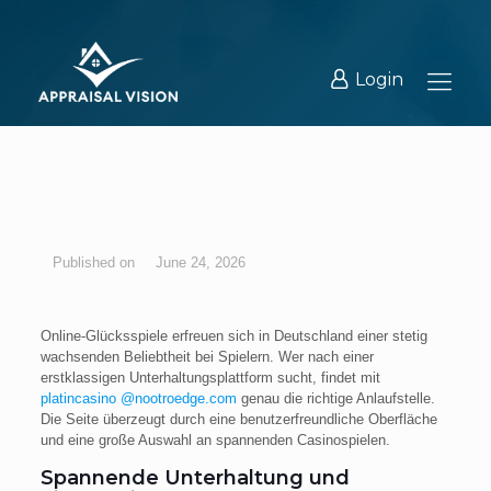
Login
June 24, 2026
Online-Glücksspiele erfreuen sich in Deutschland einer stetig
wachsenden Beliebtheit bei Spielern. Wer nach einer
erstklassigen Unterhaltungsplattform sucht, findet mit
platincasino @nootroedge.com
genau die richtige Anlaufstelle.
Die Seite überzeugt durch eine benutzerfreundliche Oberfläche
und eine große Auswahl an spannenden Casinospielen.
Spannende Unterhaltung und