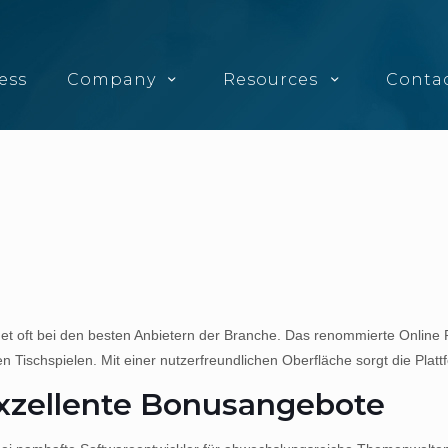
ess
Company
Resources
Conta
det oft bei den besten Anbietern der Branche. Das renommierte Online 
ischspielen. Mit einer nutzerfreundlichen Oberfläche sorgt die Plattfo
xzellente Bonusangebote