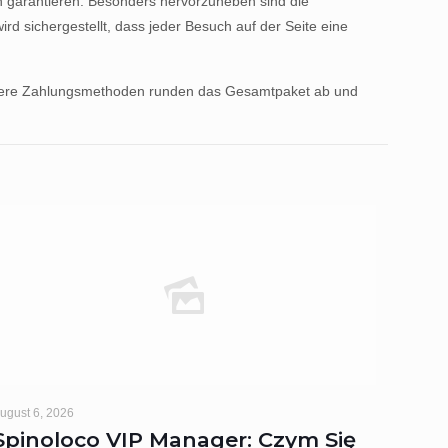
n garantieren. Besonders hervorzuheben sind die
rd sichergestellt, dass jeder Besuch auf der Seite eine
 sichere Zahlungsmethoden runden das Gesamtpaket ab und
ugust 6, 2026
Spinoloco VIP Manager: Czym Się