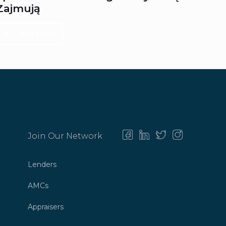
Zajmują
Read more
Join Our Network
Lenders
AMCs
Appraisers