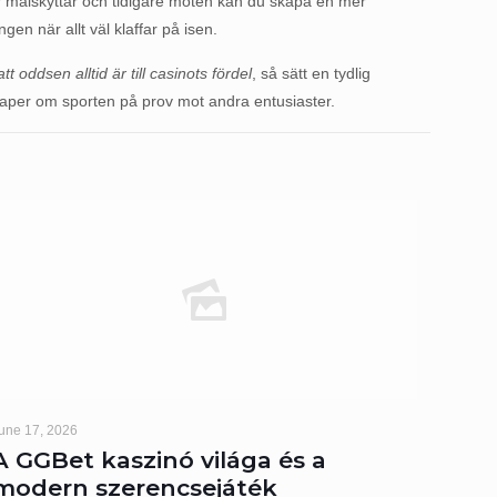
er målskyttar och tidigare möten kan du skapa en mer
en när allt väl klaffar på isen.
t oddsen alltid är till casinots fördel
, så sätt en tydlig
skaper om sporten på prov mot andra entusiaster.
une 17, 2026
A GGBet kaszinó világa és a
modern szerencsejáték