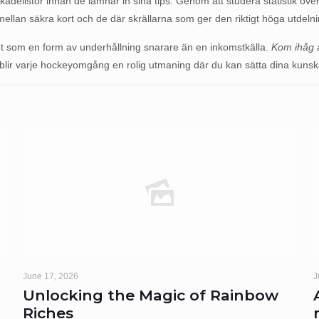
kadelistor innan de lämnar in sina tips. Genom att studera statistik öv
ellan säkra kort och de där skrällarna som ger den riktigt höga utdelning
ndet som en form av underhållning snarare än en inkomstkälla.
Kom ihåg at
ts blir varje hockeyomgång en rolig utmaning där du kan sätta dina kun
June 17, 2026
J
Unlocking the Magic of Rainbow
Riches