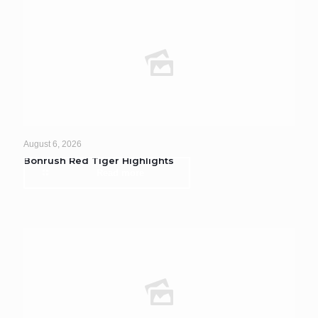
August 6, 2026
Bonrush Red Tiger Highlights
Read more