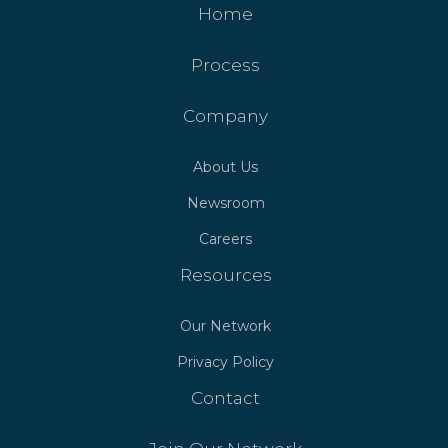
Home
Process
Company
About Us
Newsroom
Careers
Resources
Our Network
Privacy Policy
Contact