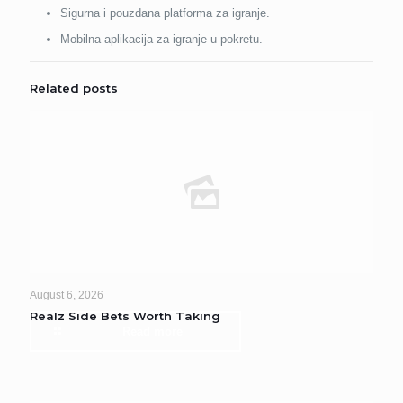
Sigurna i pouzdana platforma za igranje.
Mobilna aplikacija za igranje u pokretu.
Related posts
August 6, 2026
Realz Side Bets Worth Taking
Read more