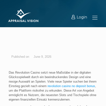
Login
June 9, 2026
Das Revolution Casino setzt neue Maßstäbe in der digitalen
Glücksspielwelt durch ein beeindruckendes Design und eine
riesige Auswahl an Spielen. Viele neue Spieler suchen bei ihrem
Einstieg gezielt nach einem
revolution casino no deposit bonus
,
um die Plattform risikofrei zu erkunden. Diese Art von Angebot
ermöglicht es Nutzern, die neuesten Slots und Tischspiele ohne
eigenen finanziellen Einsatz kennenzulernen.