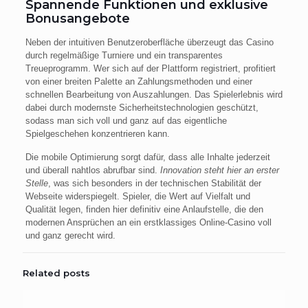
Spannende Funktionen und exklusive
Bonusangebote
Neben der intuitiven Benutzeroberfläche überzeugt das Casino
durch regelmäßige Turniere und ein transparentes
Treueprogramm. Wer sich auf der Plattform registriert, profitiert
von einer breiten Palette an Zahlungsmethoden und einer
schnellen Bearbeitung von Auszahlungen. Das Spielerlebnis wird
dabei durch modernste Sicherheitstechnologien geschützt,
sodass man sich voll und ganz auf das eigentliche
Spielgeschehen konzentrieren kann.
Die mobile Optimierung sorgt dafür, dass alle Inhalte jederzeit
und überall nahtlos abrufbar sind.
Innovation steht hier an erster
Stelle
, was sich besonders in der technischen Stabilität der
Webseite widerspiegelt. Spieler, die Wert auf Vielfalt und
Qualität legen, finden hier definitiv eine Anlaufstelle, die den
modernen Ansprüchen an ein erstklassiges Online-Casino voll
und ganz gerecht wird.
Related posts