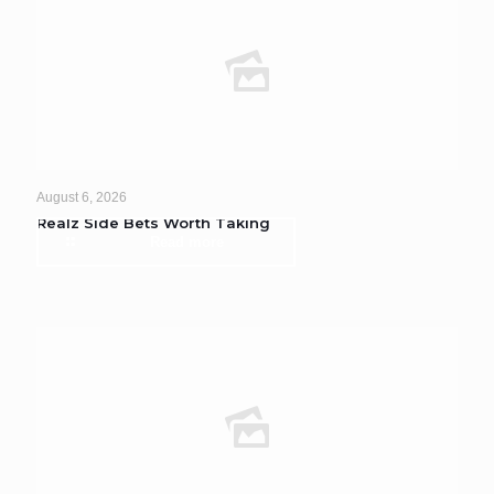
August 6, 2026
Realz Side Bets Worth Taking
Read more