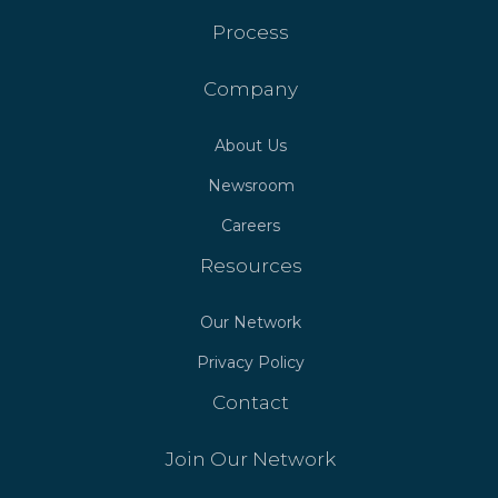
Process
Company
About Us
Newsroom
Careers
Resources
Our Network
Privacy Policy
Contact
Join Our Network