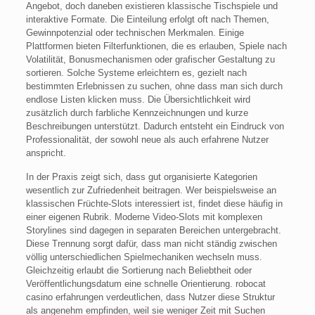
Angebot, doch daneben existieren klassische Tischspiele und
interaktive Formate. Die Einteilung erfolgt oft nach Themen,
Gewinnpotenzial oder technischen Merkmalen. Einige
Plattformen bieten Filterfunktionen, die es erlauben, Spiele nach
Volatilität, Bonusmechanismen oder grafischer Gestaltung zu
sortieren. Solche Systeme erleichtern es, gezielt nach
bestimmten Erlebnissen zu suchen, ohne dass man sich durch
endlose Listen klicken muss. Die Übersichtlichkeit wird
zusätzlich durch farbliche Kennzeichnungen und kurze
Beschreibungen unterstützt. Dadurch entsteht ein Eindruck von
Professionalität, der sowohl neue als auch erfahrene Nutzer
anspricht.
In der Praxis zeigt sich, dass gut organisierte Kategorien
wesentlich zur Zufriedenheit beitragen. Wer beispielsweise an
klassischen Früchte-Slots interessiert ist, findet diese häufig in
einer eigenen Rubrik. Moderne Video-Slots mit komplexen
Storylines sind dagegen in separaten Bereichen untergebracht.
Diese Trennung sorgt dafür, dass man nicht ständig zwischen
völlig unterschiedlichen Spielmechaniken wechseln muss.
Gleichzeitig erlaubt die Sortierung nach Beliebtheit oder
Veröffentlichungsdatum eine schnelle Orientierung. robocat
casino erfahrungen verdeutlichen, dass Nutzer diese Struktur
als angenehm empfinden, weil sie weniger Zeit mit Suchen