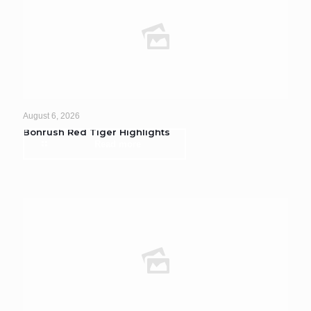
August 6, 2026
Bonrush Red Tiger Highlights
Read more