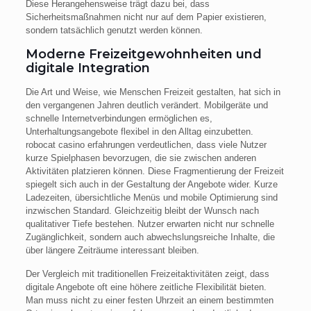
Diese Herangehensweise trägt dazu bei, dass
Sicherheitsmaßnahmen nicht nur auf dem Papier existieren,
sondern tatsächlich genutzt werden können.
Moderne Freizeitgewohnheiten und
digitale Integration
Die Art und Weise, wie Menschen Freizeit gestalten, hat sich in
den vergangenen Jahren deutlich verändert. Mobilgeräte und
schnelle Internetverbindungen ermöglichen es,
Unterhaltungsangebote flexibel in den Alltag einzubetten.
robocat casino erfahrungen verdeutlichen, dass viele Nutzer
kurze Spielphasen bevorzugen, die sie zwischen anderen
Aktivitäten platzieren können. Diese Fragmentierung der Freizeit
spiegelt sich auch in der Gestaltung der Angebote wider. Kurze
Ladezeiten, übersichtliche Menüs und mobile Optimierung sind
inzwischen Standard. Gleichzeitig bleibt der Wunsch nach
qualitativer Tiefe bestehen. Nutzer erwarten nicht nur schnelle
Zugänglichkeit, sondern auch abwechslungsreiche Inhalte, die
über längere Zeiträume interessant bleiben.
Der Vergleich mit traditionellen Freizeitaktivitäten zeigt, dass
digitale Angebote oft eine höhere zeitliche Flexibilität bieten.
Man muss nicht zu einer festen Uhrzeit an einem bestimmten