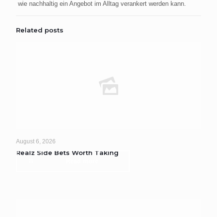
wie nachhaltig ein Angebot im Alltag verankert werden kann.
Related posts
August 6, 2026
Realz Side Bets Worth Taking
Read more