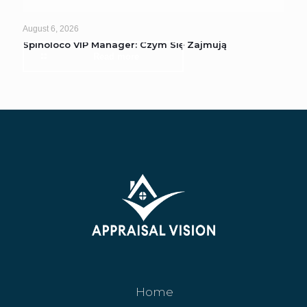
August 6, 2026
Spinoloco VIP Manager: Czym Się Zajmują
Read more
Home