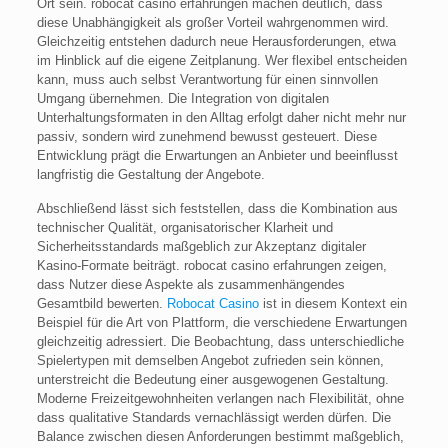
Ort sein. robocat casino erfahrungen machen deutlich, dass
diese Unabhängigkeit als großer Vorteil wahrgenommen wird.
Gleichzeitig entstehen dadurch neue Herausforderungen, etwa
im Hinblick auf die eigene Zeitplanung. Wer flexibel entscheiden
kann, muss auch selbst Verantwortung für einen sinnvollen
Umgang übernehmen. Die Integration von digitalen
Unterhaltungsformaten in den Alltag erfolgt daher nicht mehr nur
passiv, sondern wird zunehmend bewusst gesteuert. Diese
Entwicklung prägt die Erwartungen an Anbieter und beeinflusst
langfristig die Gestaltung der Angebote.
Abschließend lässt sich feststellen, dass die Kombination aus
technischer Qualität, organisatorischer Klarheit und
Sicherheitsstandards maßgeblich zur Akzeptanz digitaler
Kasino-Formate beiträgt. robocat casino erfahrungen zeigen,
dass Nutzer diese Aspekte als zusammenhängendes
Gesamtbild bewerten.
Robocat Casino
ist in diesem Kontext ein
Beispiel für die Art von Plattform, die verschiedene Erwartungen
gleichzeitig adressiert. Die Beobachtung, dass unterschiedliche
Spielertypen mit demselben Angebot zufrieden sein können,
unterstreicht die Bedeutung einer ausgewogenen Gestaltung.
Moderne Freizeitgewohnheiten verlangen nach Flexibilität, ohne
dass qualitative Standards vernachlässigt werden dürfen. Die
Balance zwischen diesen Anforderungen bestimmt maßgeblich,