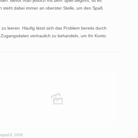
inden. Bevor man jedoch mit dem Spiel beginnt, ist es
n
steht dabei immer an oberster Stelle, um den Spaß
 zu leeren. Häufig lässt sich das Problem bereits durch
re Zugangsdaten vertraulich zu behandeln, um Ihr Konto
ugust 6, 2026