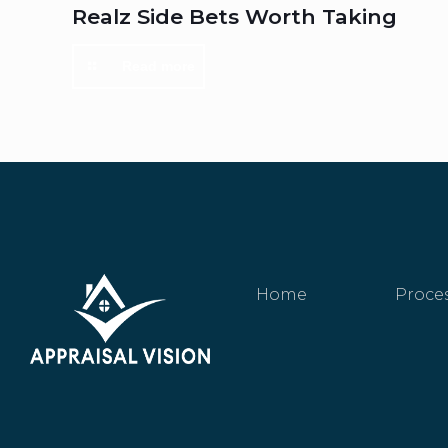
Realz Side Bets Worth Taking
Read more
Home
Proce