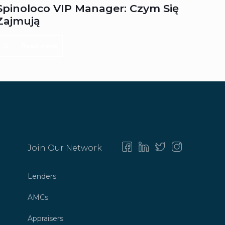
Spinoloco VIP Manager: Czym Się
Zajmują
Read more
Join Our Network
Lenders
AMCs
Appraisers