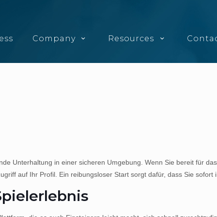
ess
Company
Resources
Conta
nde Unterhaltung in einer sicheren Umgebung. Wenn Sie bereit für das
griff auf Ihr Profil. Ein reibungsloser Start sorgt dafür, dass Sie sofor
Spielerlebnis