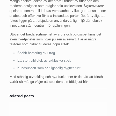
Många spelare lockas av det stora utbudet av titlar och den
moderna designen som präglar hela upplevelsen.
Kryptovalutor
spelar en central roll i deras verksamhet, vilket gör transaktioner
snabba och effektiva för alla inblandade parter. Det är tydligt att
fokus ligger på att erbjuda en användarvänlig miljö där teknisk
innovation står i centrum för spänningen.
Utöver det breda sortimentet av slots och bordsspel finns det
även live-tjänster som höjer pulsen avsevärt. Här är några
faktorer som bidrar till deras popularitet:
Snabb hantering av uttag.
Ett stort bibliotek av exklusiva spel.
Kundsupport som är tillgänglig dygnet runt.
Med ständig utveckling och nya funktioner är det lätt att förstå
varför så många väljer att spendera sin fritid just här.
Related posts