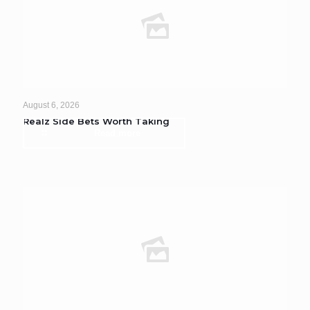
August 6, 2026
Realz Side Bets Worth Taking
Read more