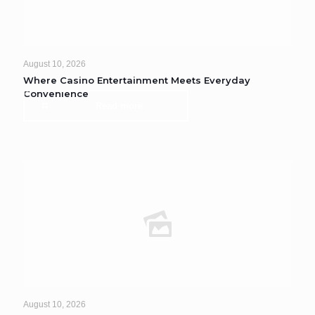
August 10, 2026
Where Casino Entertainment Meets Everyday
Convenience
Read more
August 10, 2026