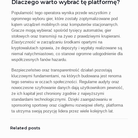
Dlaczego warto wybrać tę platformę?
Popularność tego operatora wynika przede wszystkim z
ogromnego wyboru gier, które zostały zoptymalizowane pod
kątem urządzeń mobilnych oraz komputerów stacjonarnych.
Gracze mogą wybierać spośród tysięcy automatów, gier
stołowych oraz transmisji na żywo z prawdziwymi krupierami.
Elastyczność
w zarządzaniu środkami opartymi na
kryptowalutach sprawia, że depozyty i wypłaty realizowane są
niemal natychmiastowo, co stanowi ogromne udogodnienie dla
współczesnych fanów hazardu.
Bezpieczeństwo oraz transparentność działań pozostają
kluczowymi fundamentami, na których budowana jest renoma
tego serwisu w oczach społeczności. Regularne audyty oraz
nowoczesne szyfrowanie danych dają użytkownikom pewność,
że ich kapitał jest chroniony zgodnie z najwyższymi
standardami technologicznymi. Dzięki zaangażowaniu w
sponsoring sportowy oraz ciągłemu rozwojowi oferty, platforma
ta utrzyma swoją pozycję lidera przez wiele kolejnych lat.
Related posts