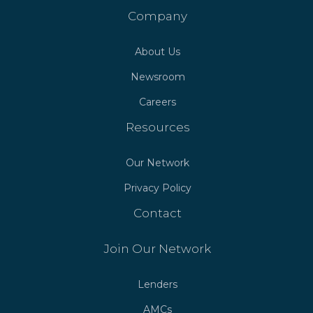
Company
About Us
Newsroom
Careers
Resources
Our Network
Privacy Policy
Contact
Join Our Network
Lenders
AMCs