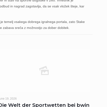
ger in stav na športne dogodke v živo. Vmesnik je
podbud in nagrad zagotavlja, da se vsak vložek šteje, kar
e je temelj vsakega dobrega igralnega portala, zato Stake
 se zabava sreča z možnostjo za dober dobitek.
une 19, 2026
Die Welt der Sportwetten bei bwin