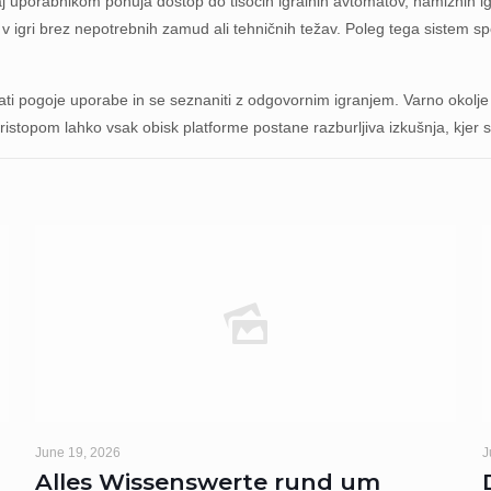
aj uporabnikom ponuja dostop do tisočih igralnih avtomatov, namiznih i
 v igri brez nepotrebnih zamud ali tehničnih težav. Poleg tega sistem s
ebrati pogoje uporabe in se seznaniti z odgovornim igranjem. Varno okolj
pristopom lahko vsak obisk platforme postane razburljiva izkušnja, kjer
June 19, 2026
J
Alles Wissenswerte rund um