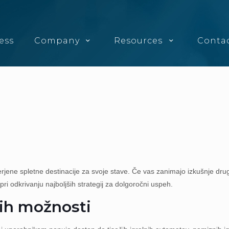
ess
Company
Resources
Conta
erjene spletne destinacije za svoje stave. Če vas zanimajo izkušnje drug
pri odkrivanju najboljših strategij za dolgoročni uspeh.
nih možnosti