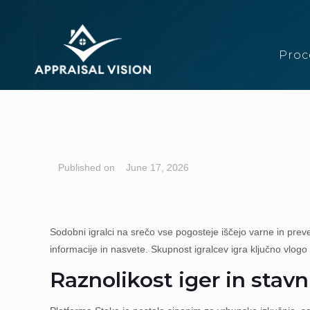
Proc
June 17, 2026
Sodobni igralci na srečo vse pogosteje iščejo varne in prev
informacije in nasvete. Skupnost igralcev igra ključno vlogo 
Raznolikost iger in stav