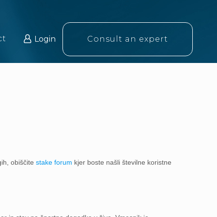
ct
Login
Consult an expert
ih, obiščite
stake forum
kjer boste našli številne koristne