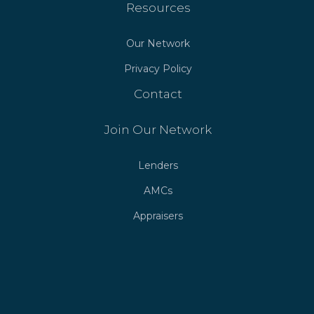
Resources
Our Network
Privacy Policy
Contact
Join Our Network
Lenders
AMCs
Appraisers
As technology continues to influence the way people
communicate, access to reliable information has become
more important than ever. Phone calls remain one of the