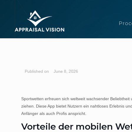
Proc
June 8, 2026
Sportwetten erfreuen sich weltweit wachsender Beliebtheit 
ziehen. Diese App bietet Nutzern ein nahtloses Erlebnis und
Anfänger als auch Profis anspricht.
Vorteile der mobilen We