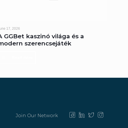
une 17, 2026
A GGBet kaszinó világa és a
modern szerencsejáték
Read more
Join Our Network