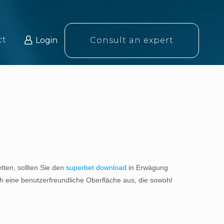
ct
Login
Consult an expert
tten, sollten Sie den
superbet download
in Erwägung
rch eine benutzerfreundliche Oberfläche aus, die sowohl