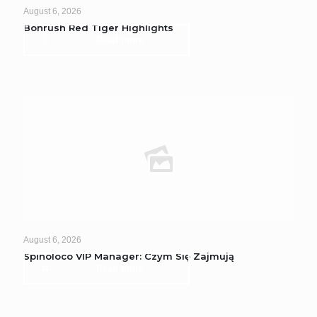
August 6, 2026
Bonrush Red Tiger Highlights
Read more
August 6, 2026
Spinoloco VIP Manager: Czym Się Zajmują
Read more