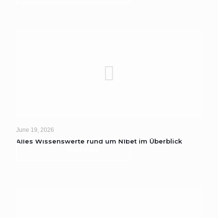
June 19, 2026
Alles Wissenswerte rund um N1bet im Überblick
Read more