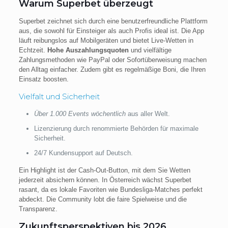
Warum Superbet überzeugt
Superbet zeichnet sich durch eine benutzerfreundliche Plattform
aus, die sowohl für Einsteiger als auch Profis ideal ist. Die App
läuft reibungslos auf Mobilgeräten und bietet Live-Wetten in
Echtzeit.
Hohe Auszahlungsquoten
und vielfältige
Zahlungsmethoden wie PayPal oder Sofortüberweisung machen
den Alltag einfacher. Zudem gibt es regelmäßige Boni, die Ihren
Einsatz boosten.
Vielfalt und Sicherheit
Über 1.000 Events wöchentlich
aus aller Welt.
Lizenzierung durch renommierte Behörden für maximale
Sicherheit.
24/7 Kundensupport auf Deutsch.
Ein Highlight ist der Cash-Out-Button, mit dem Sie Wetten
jederzeit absichern können. In Österreich wächst Superbet
rasant, da es lokale Favoriten wie Bundesliga-Matches perfekt
abdeckt. Die Community lobt die faire Spielweise und die
Transparenz.
Zukunftsperspektiven bis 2026