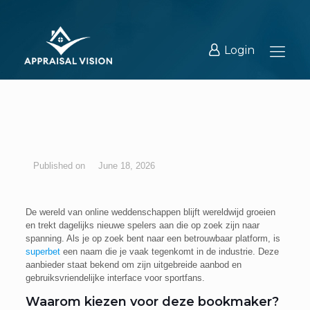
Login
June 18, 2026
De wereld van online weddenschappen blijft wereldwijd groeien
en trekt dagelijks nieuwe spelers aan die op zoek zijn naar
spanning. Als je op zoek bent naar een betrouwbaar platform, is
superbet
een naam die je vaak tegenkomt in de industrie. Deze
aanbieder staat bekend om zijn uitgebreide aanbod en
gebruiksvriendelijke interface voor sportfans.
Waarom kiezen voor deze bookmaker?