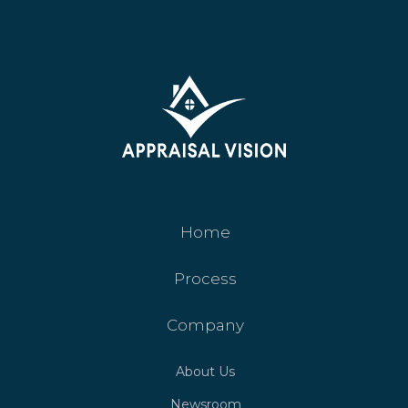
Home
Process
Company
About Us
Newsroom