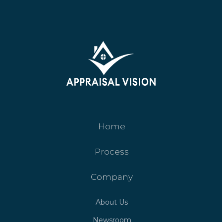
Home
Process
Company
About Us
Newsroom