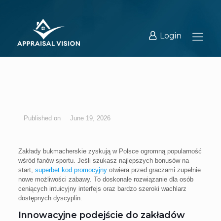
Login
June 19, 2026
Zakłady bukmacherskie zyskują w Polsce ogromną popularność
wśród fanów sportu. Jeśli szukasz najlepszych bonusów na
start,
superbet kod promocyjny
otwiera przed graczami zupełnie
nowe możliwości zabawy. To doskonałe rozwiązanie dla osób
ceniących intuicyjny interfejs oraz bardzo szeroki wachlarz
dostępnych dyscyplin.
Innowacyjne podejście do zakładów