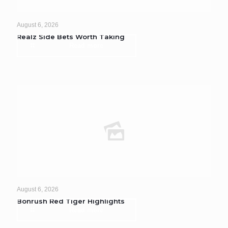
August 6, 2026
Realz Side Bets Worth Taking
Read more
August 6, 2026
Bonrush Red Tiger Highlights
Read more