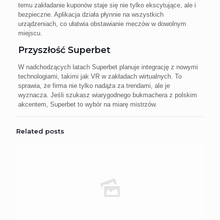
temu zakładanie kuponów staje się nie tylko ekscytujące, ale i
bezpieczne. Aplikacja działa płynnie na wszystkich
urządzeniach, co ułatwia obstawianie meczów w dowolnym
miejscu.
Przyszłość Superbet
W nadchodzących latach Superbet planuje integrację z nowymi
technologiami, takimi jak VR w zakładach wirtualnych. To
sprawia, że firma nie tylko nadąża za trendami, ale je
wyznacza. Jeśli szukasz wiarygodnego bukmachera z polskim
akcentem, Superbet to wybór na miarę mistrzów.
Related posts