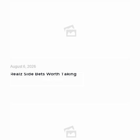
August 6, 2026
Realz Side Bets Worth Taking
Read more