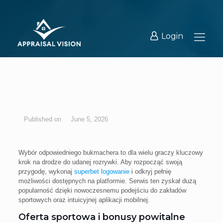
Login
June 5, 2026
Wybór odpowiedniego bukmachera to dla wielu graczy kluczowy
krok na drodze do udanej rozrywki. Aby rozpocząć swoją
przygodę, wykonaj
superbet logowanie
i odkryj pełnię
możliwości dostępnych na platformie. Serwis ten zyskał dużą
popularność dzięki nowoczesnemu podejściu do zakładów
sportowych oraz intuicyjnej aplikacji mobilnej.
Oferta sportowa i bonusy powitalne