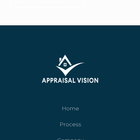
Read more
Home
Process