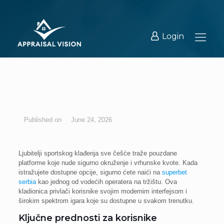
Login
June 24, 2026
Ljubitelji sportskog klađenja sve češće traže pouzdane
platforme koje nude sigurno okruženje i vrhunske kvote. Kada
istražujete dostupne opcije, sigurno ćete naići na
superbet
serbia
kao jednog od vodećih operatera na tržištu. Ova
kladionica privlači korisnike svojim modernim interfejsom i
širokim spektrom igara koje su dostupne u svakom trenutku.
Ključne prednosti za korisnike