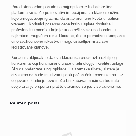
Pored standardne ponude na najpopularnije fudbalske lige,
platforma se ističe po inovativnim opcijama za klađenje uživo
koje omogućavaju igračima da prate promene kvota u realnom
vremenu. Korisnici posebno cene brzinu isplate dobitaka i
profesionalnu podršku koja je tu da reši svaku nedoumicu u
najkraćem mogućem roku. Dodatno, česte promotivne kampanje
čine svakodnevno iskustvo mnogo uzbudljivijim za sve
registrovane članove.
Konačni zaključak je da ova kladionica predstavlja ozbiljnog
konkurenta koji kontinuirano ulaže u tehnologiju i kvalitet usluge.
Bilo da preferirate singl opklade ili sistemske tikete, sistem je
dizajniran da bude intuitivan i pristupačan čak i početnicima. Uz
odgovorno klađenje, ovo može biti zabavan način da testirate
svoje znanje o sportu i pratite utakmice sa još više adrenalina.
Related posts