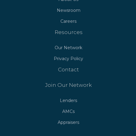
Newsroom
Careers
Resources
Our Network
Privacy Policy
Contact
Join Our Network
Lenders
AMCs
Appraisers