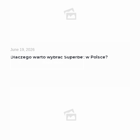
June 19, 2026
Dlaczego warto wybrać Superbet w Polsce?
Read more