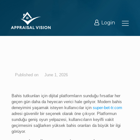
Login
June 1, 2026
Bahis tutkunları için dijital platformların sunduğu fırsatlar her
geçen gün daha da heyecan verici hale geliyor. Modern bahis
deneyimini yaşamak isteyen kullanıcılar için
super-bet-tr.com
adresi güvenilir bir seçenek olarak öne çıkıyor. Platformun
sunduğu geniş oyun yelpazesi, kullanıcıların keyifli vakit
geçirmesini sağlarken yüksek bahis oranları da büyük bir ilgi
görüyor.