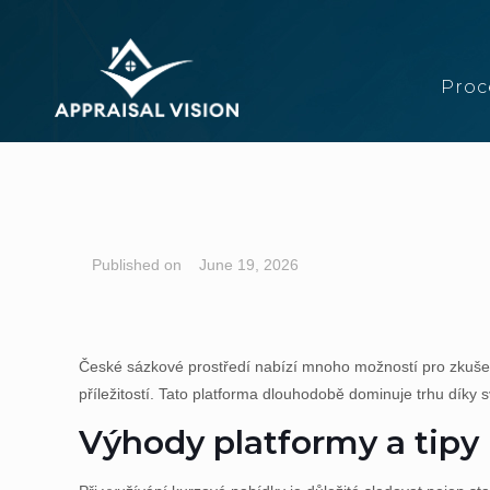
Proc
June 19, 2026
České sázkové prostředí nabízí mnoho možností pro zkušené 
příležitostí. Tato platforma dlouhodobě dominuje trhu díky 
Výhody platformy a tipy