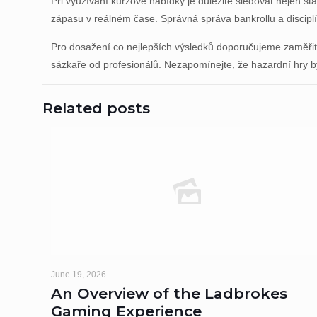
Při využívání kurzové nabídky je důležité sledovat nejen sta
zápasu v reálném čase. Správná správa bankrollu a disciplí
Pro dosažení co nejlepších výsledků doporučujeme zaměřit se
sázkaře od profesionálů. Nezapomínejte, že hazardní hry by
Related posts
June 19, 2026
An Overview of the Ladbrokes
Gaming Experience