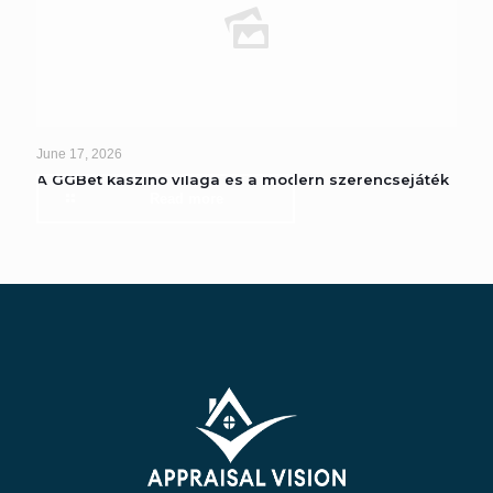
June 17, 2026
A GGBet kaszinó világa és a modern szerencsejáték
Read more