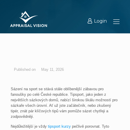
Login
May 11, 2026
Sázení na sport se stává stále oblíbenější zábavou pro
fanoušky po celé České republice. Tipsport, jako jeden z
největších sázkových domů, nabízí širokou škálu možností pro
sázkaře všech úrovní. Ať už jste začátečník, nebo zkušený
tipér, znát pár klíčových tipů vám pomůže sázet chytřeji a
zodpovědněji.
Nejdůležitější je vždy
tipsport kurzy
pečlivě porovnat. Tyto