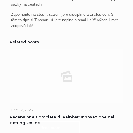
sázky na cestách.
Zapomeňte na štěstí, sázení je o disciplíně a znalostech. S
těmito tipy si Tipsport užijete naplno a snad i sítě výher. Hrajte
zodpovědně!
Related posts
June 17, 2026
Recensione Completa di Rainbet: Innovazione nel
Betting Online
Read more