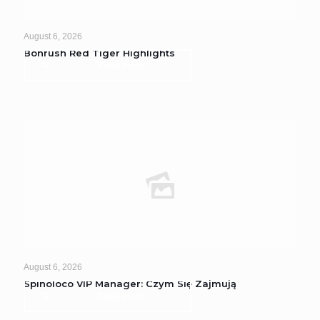
August 6, 2026
Bonrush Red Tiger Highlights
Read more
August 6, 2026
Spinoloco VIP Manager: Czym Się Zajmują
Read more