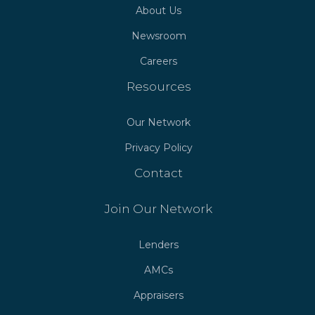
About Us
Newsroom
Careers
Resources
Our Network
Privacy Policy
Contact
Join Our Network
Lenders
AMCs
Appraisers