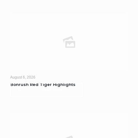
August 6, 2026
Bonrush Red Tiger Highlights
Read more