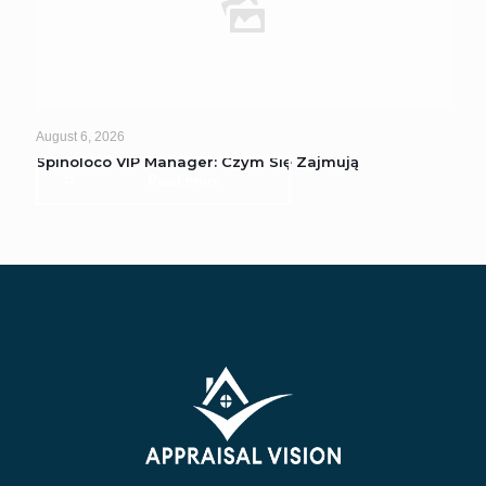
August 6, 2026
Spinoloco VIP Manager: Czym Się Zajmują
Read more