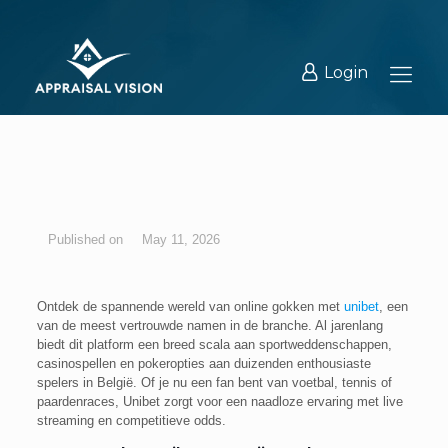
Login
May 11, 2026
Ontdek de spannende wereld van online gokken met
unibet
, een
van de meest vertrouwde namen in de branche. Al jarenlang
biedt dit platform een breed scala aan sportweddenschappen,
casinospellen en pokeropties aan duizenden enthousiaste
spelers in België. Of je nu een fan bent van voetbal, tennis of
paardenraces, Unibet zorgt voor een naadloze ervaring met live
streaming en competitieve odds.