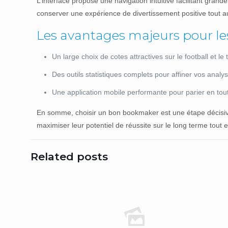
L’interface propose une navigation intuitive facilitant gra
conserver une expérience de divertissement positive tout au
Les avantages majeurs pour le
Un large choix de cotes attractives sur le football et le 
Des outils statistiques complets pour affiner vos analy
Une application mobile performante pour parier en tout
En somme, choisir un bon bookmaker est une étape décisive
maximiser leur potentiel de réussite sur le long terme tout e
Related posts