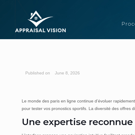
Proc
June 8, 2026
Le monde des paris en ligne continue d’évoluer rapidement p
pour tester vos pronostics sportifs. La diversité des offre
Une expertise reconnue