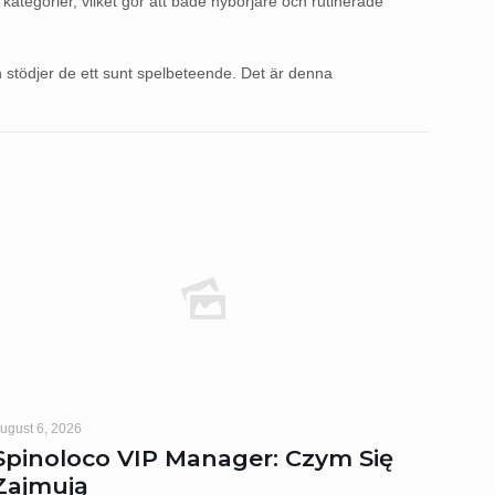
ategorier, vilket gör att både nybörjare och rutinerade
h stödjer de ett sunt spelbeteende. Det är denna
ugust 6, 2026
Spinoloco VIP Manager: Czym Się
Zajmują