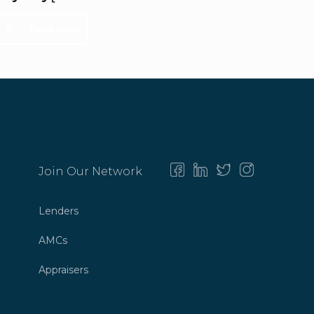
Read more
Join Our Network
Lenders
AMCs
Appraisers