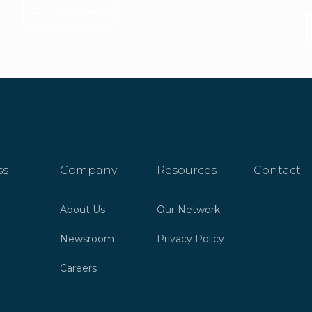
Read more
ss
Company
Resources
Contact
About Us
Our Network
Newsroom
Privacy Policy
Careers