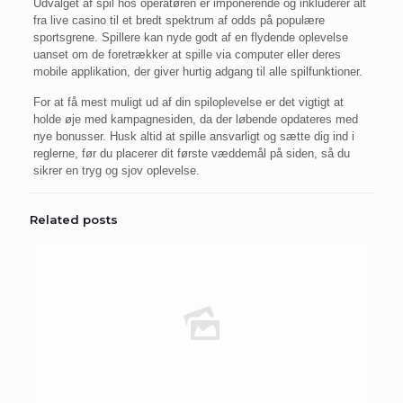
Udvalget af spil hos operatøren er imponerende og inkluderer alt
fra live casino til et bredt spektrum af odds på populære
sportsgrene. Spillere kan nyde godt af en flydende oplevelse
uanset om de foretrækker at spille via computer eller deres
mobile applikation, der giver hurtig adgang til alle spilfunktioner.
For at få mest muligt ud af din spiloplevelse er det vigtigt at
holde øje med kampagnesiden, da der løbende opdateres med
nye bonusser. Husk altid at spille ansvarligt og sætte dig ind i
reglerne, før du placerer dit første væddemål på siden, så du
sikrer en tryg og sjov oplevelse.
Related posts