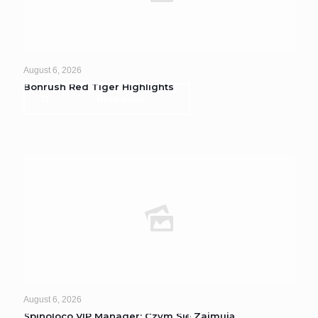
August 6, 2026
Bonrush Red Tiger Highlights
Read more
August 6, 2026
Spinoloco VIP Manager: Czym Się Zajmują