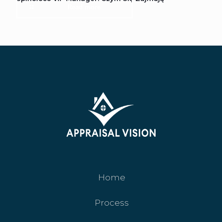
Read more
Home
Process